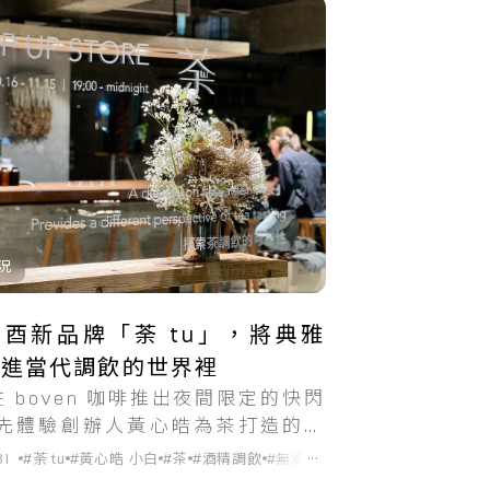
況
酉新品牌「荼 tu」，將典雅
拉進當代調飲的世界裡
#無酒精調飲
 在 boven 咖啡推出夜間限定的快閃
先體驗創辦人黃心皓為茶打造的品
。
...
31
#荼 tu
#黃心皓 小白
#茶
#酒精調飲
#無酒精調飲