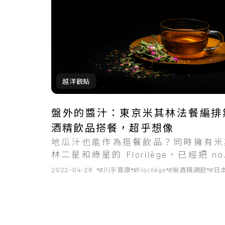
越洋觀點
盤外的醬汁：東京米其林法餐編排
酒精飲品搭餐，超乎想像
地瓜汁也能作為搭餐飲品？同時擁有米
林二星和綠星的 Florilège，已經把 no
alocoholic pairing 昇華至前所未見
2022-04-28
#川手寬康
#Florilège
#無酒精調飲
#日
次。