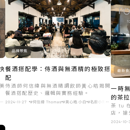
品牌聚焦
快
餐酒搭配學：侍酒與無酒精的極致搭
最新食
配
美
侍酒師何信緯與無酒精調飲師⿈⼼皓揭開
一時無
餐酒搭配歷史、邏輯與實務經驗。
的茶
...
...
飲
#調酒
2024-11-27
#台北
#何信緯 Thomas
#黃⼼皓 小白
#名廚小聚
#餐酒搭配
荼 tu
店，搶
飲體驗
2024-10-