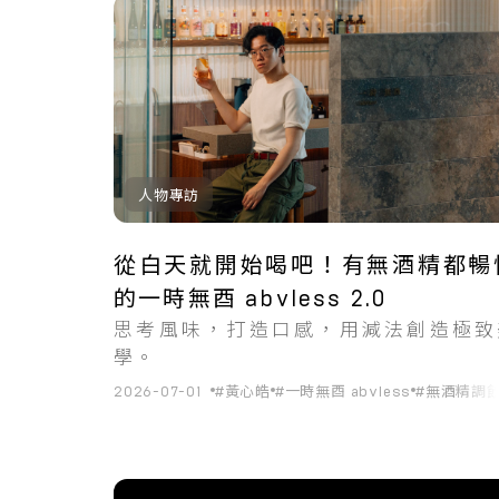
共
4
筆搜尋結果
人物專訪
從白天就開始喝吧！有無酒精都暢
的一時無酉 abvless 2.0
思考風味，打造口感，用減法創造極致
學。
2026-07-01
#黃心皓
#一時無酉 abvless
#無酒精調