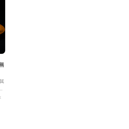
無
其
n-
的檔
本