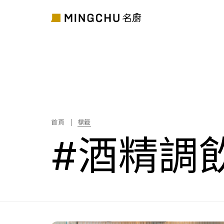
首頁
標籤
#酒精調