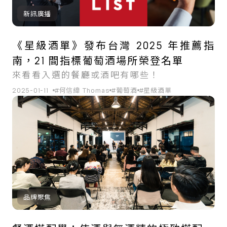
新訊廣播
《星級酒單》發布台灣 2025 年推薦指
南，21 間指標葡萄酒場所榮登名單
來看看入選的餐廳或酒吧有哪些！
2025-01-11
#何信緯 Thomas
#葡萄酒
#星級酒單
品牌聚焦