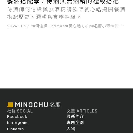
餐酒搭配學：侍酒與無酒精的極致搭配
侍酒師何信緯與無酒精調飲師⿈⼼皓揭開餐酒
搭配歷史、邏輯與實務經驗。
...
2024-11-27
#何信緯 Thomas
#黃⼼皓 小白
#名廚小聚
#餐酒搭配
社群 SOCIAL
文章 ARTICLES
Facebook
最新內容
Instagram
專題企劃
LinkedIn
人物