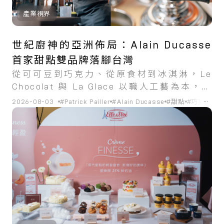
產業視界
世紀廚神的亞洲佈局：Alain Ducasse
首家甜點雙品牌落腳台灣
從可可豆到巧克力、從原食材到冰淇淋，Le
Chocolat 與 La Glace 以職人工藝為本，將
Alain Ducasse 的甜點哲學帶進台北。
...
2026-08-03
#Patrick Pailler
#Alain Ducasse
#甜點
#巧克力
#