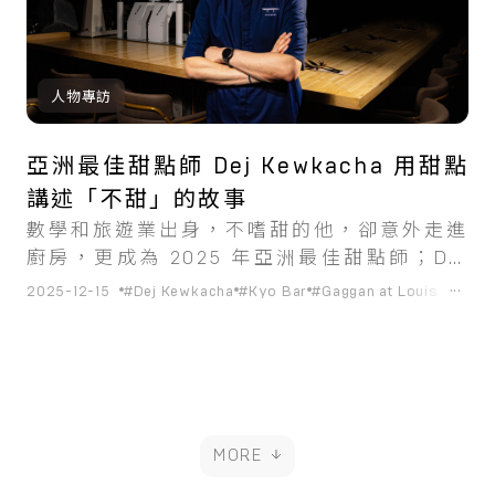
人物專訪
亞洲最佳甜點師 Dej Kewkacha 用甜點
講述「不甜」的故事
數學和旅遊業出身，不嗜甜的他，卻意外走進
廚房，更成為 2025 年亞洲最佳甜點師；Dej
Kewkacha 以自身的味覺偏好，改寫亞洲對甜
...
2025-12-15
#Dej Kewkacha
#Kyo Bar
#Gaggan at Louis Vuitto
點的想像。
MORE