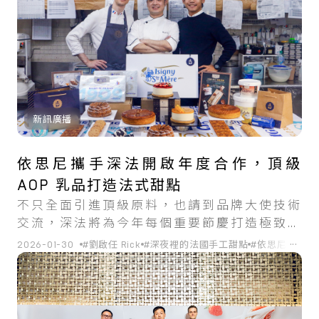
新訊廣播
依思尼攜手深法開啟年度合作，頂級
AOP 乳品打造法式甜點
不只全面引進頂級原料，也請到品牌大使技術
交流，深法將為今年每個重要節慶打造極致乳
香的甜點盛宴。
...
2026-01-30
#劉啟任 Rick
#深夜裡的法國手工甜點
#依思尼
#甜點