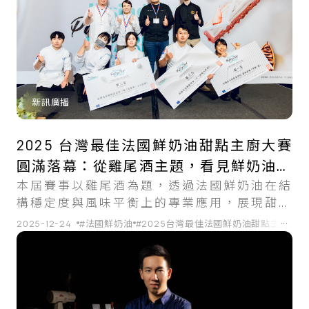
新訊廣播
2025 台灣最佳法國鮮奶油甜點主廚大賽
圓滿落幕：從雞尾酒主題，看見鮮奶油的
本屆賽事以雞尾酒為題，透過法國鮮奶油在結
專業應用價值
構穩定度與風味平衡上的專業應用，展現甜點
從創意概念到實務落地的完整技術實力。
...
2025-12-24
#法國鮮奶油
#2025台灣最佳法國鮮奶油甜點主廚大賽