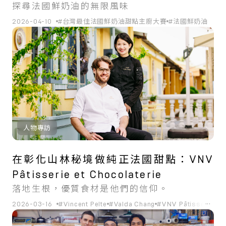
探尋法國鮮奶油的無限風味
2026-04-10
#台灣最佳法國鮮奶油甜點主廚大賽
#法國鮮奶油
人物專訪
在彰化山林秘境做純正法國甜點：VNV
Pâtisserie et Chocolaterie
落地生根，優質食材是他們的信仰。
...
2026-03-16
#Vincent Pelte
#Valda Chang
#VNV Pâtisserie et 