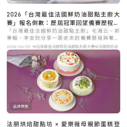
2026「台灣最佳法國鮮奶油甜點主廚大
賽」報名倒數：歷屆冠軍回望備賽歷程與
「台灣最佳法國鮮奶油甜點主廚」毛湘云、郭
奪冠後的成長蛻變
秉翰、李安欣分享一路走來的備賽歷程與奪冠
後的成長體會。
2026-04-20
#台灣最佳法國鮮奶油甜點主廚大賽
#法國鮮奶油
品牌聚焦
法朋烘焙甜點坊 × 愛樂薇母親節蛋糕登