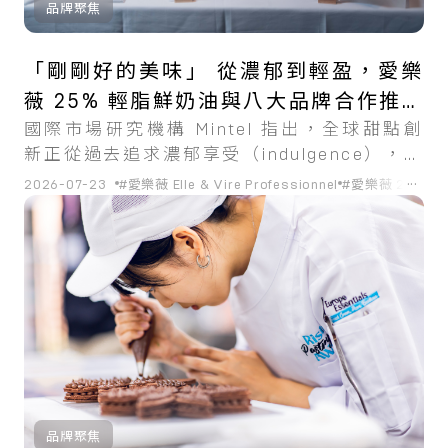
品牌聚焦
「剛剛好的美味」 從濃郁到輕盈，愛樂
薇 25% 輕脂鮮奶油與八大品牌合作推出
國際市場研究機構 Mintel 指出，全球甜點創
全新口感甜點
新正從過去追求濃郁享受（indulgence），轉
向兼顧美味與健康（better-for-you）的產品
...
2026-07-23
#愛樂薇 Elle & Vire Professionnel
#愛樂薇 25% 
設計。
品牌聚焦