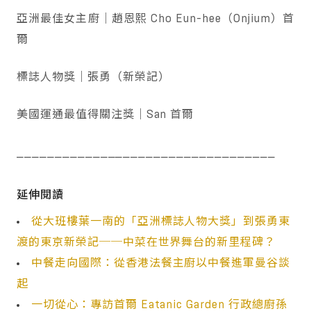
亞洲最佳女主廚｜趙恩熙 Cho Eun-hee（Onjium）首
爾
標誌人物獎｜張勇（新榮記）
美國運通最值得關注獎｜San 首爾
⎯⎯⎯⎯⎯⎯⎯⎯⎯⎯⎯⎯⎯⎯⎯⎯⎯⎯⎯⎯⎯⎯⎯⎯⎯⎯⎯⎯⎯⎯⎯⎯⎯⎯
延伸閱讀
從大班樓葉一南的「亞洲標誌人物大獎」到張勇東
渡的東京新榮記──中菜在世界舞台的新里程碑？
中餐走向國際：從香港法餐主廚以中餐進軍曼谷談
起
一切從心：專訪首爾 Eatanic Garden 行政總廚孫