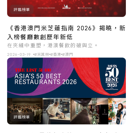
評鑑榜單
《香港澳門米芝蓮指南 2026》揭曉，新
入榜餐廳數創歷年新低
在夾縫中重塑，港澳餐飲的破與立。
2026-03-19
#米其林
#香港
#澳門
評鑑榜單