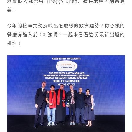
港餐飲人陳碧琪（Peggy Chan）獲得榮耀，別具意
義。
今年的榜單異動反映出怎麼樣的飲食趨勢？你心儀的
餐廳有進入前 50 強嗎？一起來看看這份最新出爐的
排名！