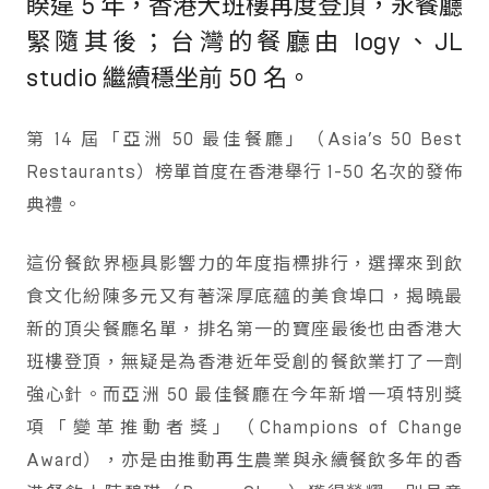
睽違 5 年，香港大班樓再度登頂，永餐廳
緊隨其後；台灣的餐廳由 logy、JL
studio 繼續穩坐前 50 名。
第 14 屆「亞洲 50 最佳餐廳」（Asia’s 50 Best
Restaurants）榜單首度在香港舉行 1-50 名次的發佈
典禮。
這份餐飲界極具影響力的年度指標排行，選擇來到飲
食文化紛陳多元又有著深厚底蘊的美食埠口，揭曉最
新的頂尖餐廳名單，排名第一的寶座最後也由香港大
班樓登頂，無疑是為香港近年受創的餐飲業打了一劑
強心針。而亞洲 50 最佳餐廳在今年新增一項特別獎
項「變革推動者獎」（Champions of Change
Award），亦是由推動再生農業與永續餐飲多年的香