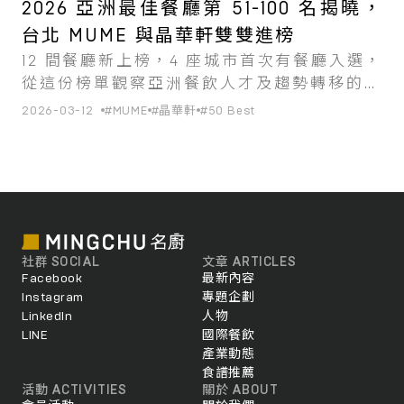
2026 亞洲最佳餐廳第 51-100 名揭曉，
台北 MUME 與晶華軒雙雙進榜
12 間餐廳新上榜，4 座城市首次有餐廳入選，
從這份榜單觀察亞洲餐飲人才及趨勢轉移的風
向。
2026-03-12
#MUME
#晶華軒
#50 Best
社群 SOCIAL
文章 ARTICLES
Facebook
最新內容
Instagram
專題企劃
LinkedIn
人物
LINE
國際餐飲
產業動態
食譜推薦
活動 ACTIVITIES
關於 ABOUT