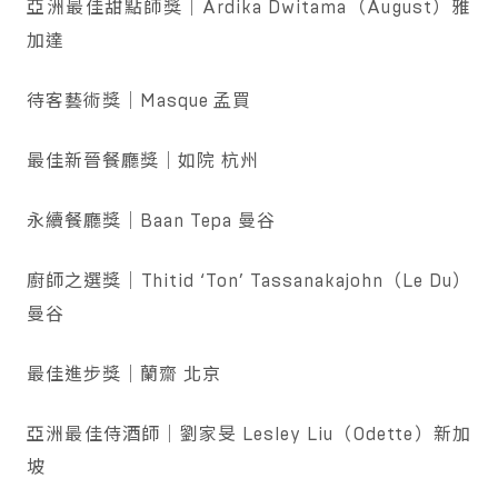
亞洲最佳甜點師獎｜Ardika Dwitama（August）雅
加達
待客藝術獎｜Masque 孟買
最佳新晉餐廳獎｜如院 杭州
永續餐廳獎｜Baan Tepa 曼谷
廚師之選獎｜Thitid ‘Ton’ Tassanakajohn（Le Du）
曼谷
最佳進步獎｜蘭齋 北京
亞洲最佳侍酒師｜劉家旻 Lesley Liu（Odette）新加
坡