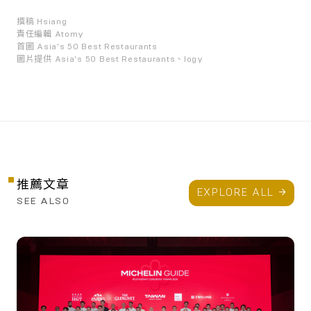
撰稿
Hsiang
責任編輯
Atomy
首圖
Asia's 50 Best Restaurants
圖片提供
Asia's 50 Best Restaurants、logy
推薦文章
EXPLORE ALL
SEE ALSO