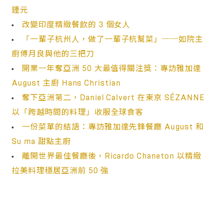
鍾元
改變印度精緻餐飲的 3 個女人
「一輩子杭州人，做了一輩子杭幫菜」──如院主
廚傅月良與他的三把刀
開業一年奪亞洲 50 大最值得關注獎：專訪雅加達
August 主廚 Hans Christian
奪下亞洲第二，Daniel Calvert 在東京 SÉZANNE
以「跨越時間的料理」收服全球食客
一份菜單的結語：專訪雅加達先鋒餐廳 August 和
Su ma 甜點主廚
離開世界最佳餐廳後，Ricardo Chaneton 以精緻
拉美料理穩居亞洲前 50 強