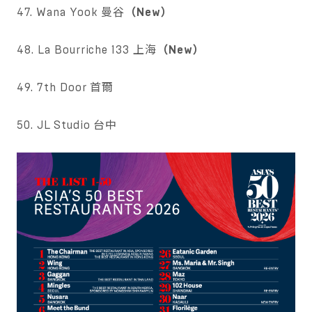
47. Wana Yook 曼谷
（New）
48. La Bourriche 133 上海
（New）
49. 7th Door 首爾
50. JL Studio 台中