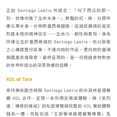
正如 Santiago Lastra 所感言：「咬下西瓜的那一
刻，就像咬進了生命本身。」鮮豔的紅、綠、白既呼
應瓜果本身，也映照墨西哥國旗，這道菜讚頌的是芙
烈達永恆的精神信念──生命力、韌性與喜悅。身為
同樣出生於墨西哥城的 Santiago Lastra，他以致敬
之心構建整份菜單，不僅向她的作品，更向她的靈魂
與遺產表達敬意。最終呈現的，是一份透過食物對她
的世界所提出的深思熟慮的詮釋。
KOL at Tate
泰特美術館亦將與 Santiago Lastra 的米其林星級餐
廳 KOL 合作，呈現一系列限定晚宴體驗，將《芙烈
達：傳奇的煉成》的私密導覽與完整的 KOL 餐飲體驗
融為一體。亮點包括「主廚餐桌晨間展覽導覽」及