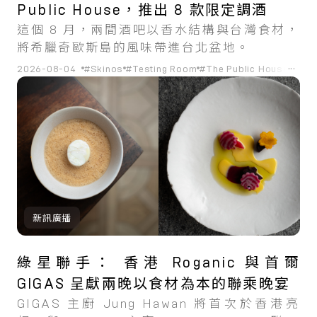
Public House，推出 8 款限定調酒
這個 8 月，兩間酒吧以香水結構與台灣食材，
將希臘奇歐斯島的風味帶進台北盆地。
...
2026-08-04
#Skinos
#Testing Room
#The Public House
#調
新訊廣播
綠星聯手： 香港 Roganic 與首爾
GIGAS 呈獻兩晚以食材為本的聯乘晚宴
GIGAS 主廚 Jung Hawan 將首次於香港亮