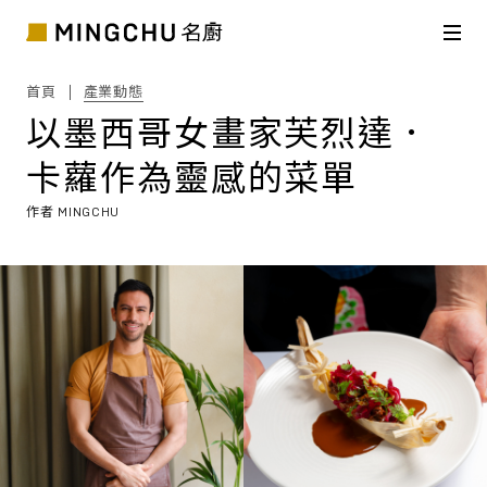
首頁
產業動態
以墨西哥女畫家芙烈達．
卡蘿作為靈感的菜單
作者
MINGCHU