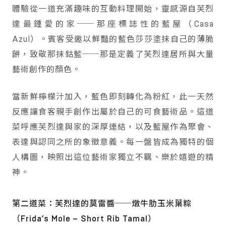
體驗從一道充滿趣味的互動料理開始，靈感源自芙烈
達最鍾愛的家──那座標誌性的藍屋（Casa
Azul）。賓客受邀以鮮豔的藍色莎莎塗抹自己的薄脆
餅，致敬那抹鈷藍──那是定義了芙烈達居所與大量
藝術創作的顏色。
當新鮮檸檬汁加入，藍色即刻轉化為粉紅，此一天然
反應讓食客親手創作出屬於自己的可食藝術品。這道
菜呼應芙烈達與家的深厚連結，以及藍屋作為聚會、
表達與認同之所的象徵意義。每一盤皆成為獨特的個
人構圖，映照出這位藝術家獨立不羈、樂於嬉遊的精
神。
第二道菜：芙烈達的莫雷醬──燉牛肋玉米葉粽
（Frida’s Mole – Short Rib Tamal）