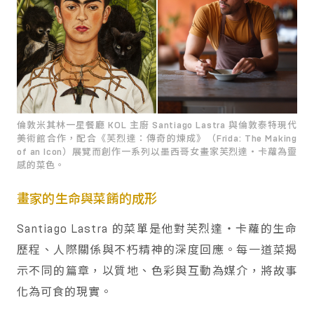
倫敦米其林一星餐廳 KOL 主廚 Santiago Lastra 與倫敦泰特現代
美術館合作，配合《芙烈達：傳奇的煉成》（Frida: The Making
of an Icon）展覽而創作一系列以墨西哥女畫家芙烈達・卡蘿為靈
感的菜色。
畫家的生命與菜餚的成形
Santiago Lastra 的菜單是他對芙烈達・卡蘿的生命
歷程、人際關係與不朽精神的深度回應。每一道菜揭
示不同的篇章，以質地、色彩與互動為媒介，將故事
化為可食的現實。