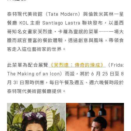
泰特現代美術館（Tate Modern）與倫敦米其林一星
餐廳 KOL 主廚 Santiago Lastra 聯袂發布，以墨西
哥知名女畫家芙烈達・卡蘿為靈感的菜單──一場大
膽而感官豐富的餐飲體驗，透過創意與風味，帶領食
客走入這位藝術家的世界。
此菜單為配合展覽
《芙烈達：傳奇的煉成》
（Frida:
The Making of an Icon）而設，將於 6 月 25 日至 8
月 31 日限時供應，每日午餐及週五、週六晚餐時段於
泰特現代美術館餐廳提供。