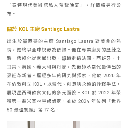
「泰特現代美術館私人預覽晚宴」，詳情將另行公
布。
關於 KOL 主廚 Santiago Lastra
出生於墨西哥的主廚 Santiago Lastra 對美食的熱
情，始終以全球視野為依歸。他在專業廚房的歷練之
路，帶領他從家鄉出發，輾轉走過法國、西班牙、土
耳其、英國、義大利與丹麥，先後師承當代最傑出的
烹飪革新者。歷經多年的研究與探索，他於 2020 年
在倫敦創立 KOL，以當代、創意與永續的詮釋手法，
展現墨西哥飲食文化的多元面貌。KOL 於 2022 年榮
獲第一顆米其林星級肯定，並於 2024 年位列「世界
50 最佳餐廳」第 17 名。