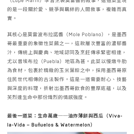
（Lupe Marín）學習烹製莫雷醬的故事，這道菜呈現
的是一段關於愛、競爭與羈絆的人間敘事，複雜而真
實。
其核心是莫雷波布拉諾醬（Mole Poblano），是墨西
哥最重要的象徵性菜餚之一，這款層次豐富的濃郁醬
汁，傳統上與慶典、地域認同及烹飪傳承緊密相連，
尤以普埃布拉（Puebla）地區為甚。此菜以慢燉牛肋
為食材，包裹於精緻的玉米葉粽之中，採用墨西哥原
住民世代相傳的古法製作。這是一道需要耐心、技藝
與深度的料理，折射出墨西哥飲食的豐厚底蘊，以及
芙烈達生命中那份熾烈的情感強度。
最後一道菜：生命萬歲──油炸薄餅與西瓜（Viva-
la-Vida – Buñuelos & Watermelon）