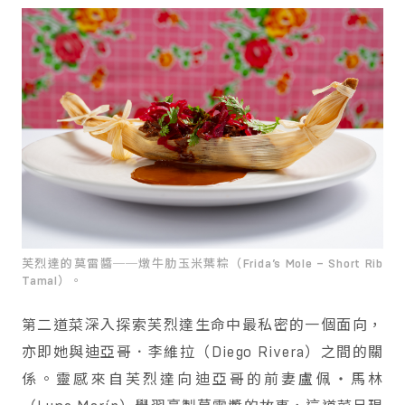
芙烈達的莫雷醬──燉牛肋玉米葉粽（Frida’s Mole – Short Rib
Tamal）。
第二道菜深入探索芙烈達生命中最私密的一個面向，
亦即她與迪亞哥．李維拉（Diego Rivera）之間的關
係。靈感來自芙烈達向迪亞哥的前妻盧佩・馬林