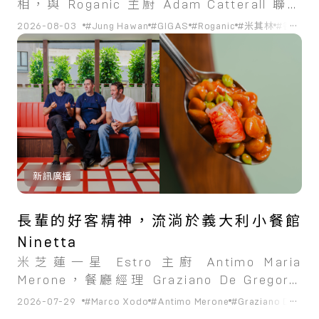
相，與 Roganic 主廚 Adam Catterall 聯袂
獻藝。
...
2026-08-03
#Jung Hawan
#GIGAS
#Roganic
#米其林
#香港
#
新訊廣播
長輩的好客精神，流淌於義大利小餐館
Ninetta
米芝蓮一星 Estro 主廚 Antimo Maria
Merone，餐廳經理 Graziano De Gregorio
以及前 Testina 主廚 Marco Xodo 共同創
...
2026-07-29
#Marco Xodo
#Antimo Merone
#Graziano De Greg
立，頌揚義大利的熱情待客之道和家庭用餐體