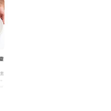
靈
 主
餐飲
...
其林
#倫敦