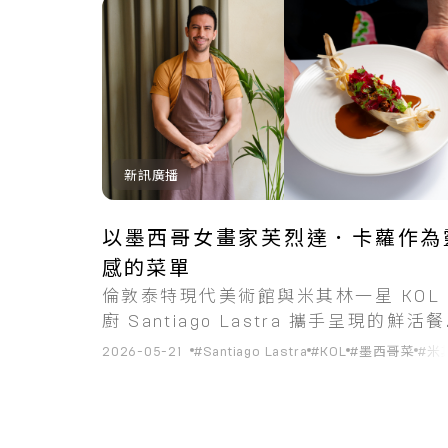
共
1
筆搜尋結果
新訊廣播
以墨西哥女畫家芙烈達．卡蘿作為
感的菜單
倫敦泰特現代美術館與米其林一星 KOL
廚 Santiago Lastra 攜手呈現的鮮活
體驗。
2026-05-21
#Santiago Lastra
#KOL
#墨西哥菜
#米