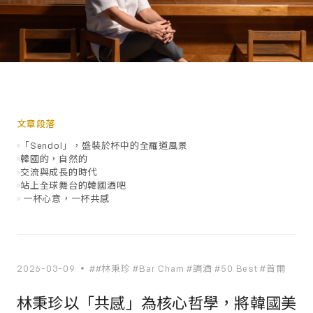
文章段落
「Sendol」，盛裝於杯中的全羅道風景
韓國的，自然的
交流與成長的時代
站上全球舞台的韓國酒吧
一杯心意，一杯共感
2026-03-09
##林秉珍 #Bar Cham #調酒 #50 Best #首爾
林秉珍以「共感」為核心哲學，將韓國美