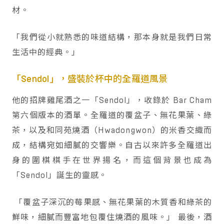
材。
「我們從小就熟悉的味道結構，那本身就是我們日常
生活中的經典。」
「Sendol」，盛裝於杯中的全羅道風景
他的招牌雞尾酒之一「Sendol」，收錄於 Bar Cham
第六個版本的酒單。全羅道的覆盆子、無花果葉、綠
茶，以及和同苑燒酒（Hwadongwon）的米香交織而
成，結構宛如細膩的交響樂。自古以來許多全羅道出
身的圍棋棋手在世界揚名，而這個背景也成為
「Sendol」誕生的靈感。
「覆盆子深沉的莓果感、無花果葉的木質香和綠茶的
鮮味，細膩而豐富地包覆住燒酒的風味。」 最後，酒