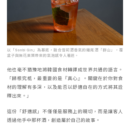
以「Sonbi Gin」為基底，融合雪莉酒香氣的雞尾酒「群山」，覆
盆子與無花果葉帶來的氣泡感令人著迷。
他也毫不猶豫地將韓國食材轉譯成世界共通的語言。
「歸根究柢，最重要的是『真心』。關鍵在於你對食
材的理解有多深，以及能否以舒適自在的方式將其詮
釋出來。」
這份「舒適感」不僅僅是服務上的親切，而是讓客人
透過他手中那杯酒，創造屬於自己的故事。