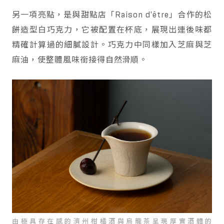
另一項亮點，是與甜點店「Raison d'être」合作的松
餅造型白巧克力，它被配置在杯底，展現出連後味都
精確計算過的細膩設計。巧克力中同樣加入芝麻與芝
麻油，使整體風味銜接得自然滑順。
由極具存在感的濟州柑橘酒與烏龍茶呈現厚實酒體的