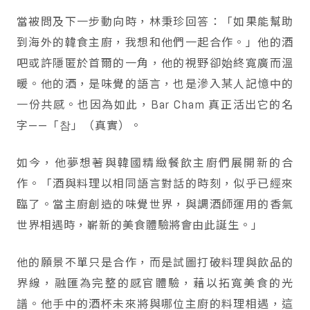
當被問及下一步動向時，林秉珍回答：「如果能幫助
到海外的韓食主廚，我想和他們一起合作。」他的酒
吧或許隱匿於首爾的一角，他的視野卻始終寬廣而溫
暖。他的酒，是味覺的語言，也是滲入某人記憶中的
一份共感。也因為如此，Bar Cham 真正活出它的名
字——「참」（真實）。
如今，他夢想著與韓國精緻餐飲主廚們展開新的合
作。「酒與料理以相同語言對話的時刻，似乎已經來
臨了。當主廚創造的味覺世界，與調酒師運用的香氣
世界相遇時，嶄新的美食體驗將會由此誕生。」
他的願景不單只是合作，而是試圖打破料理與飲品的
界線，融匯為完整的感官體驗，藉以拓寬美食的光
譜。他手中的酒杯未來將與哪位主廚的料理相遇，這