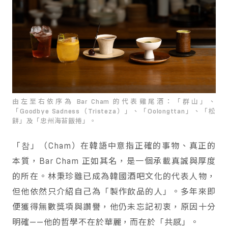
由左至右依序為 Bar Cham 的代表雞尾酒：「群山」、
「Goodbye Sadness（Tristeza）」、「Oolongttan」、「松
餅」及「忠州海苔飯捲」。
「참」（Cham）在韓語中意指正確的事物、真正的
本質，Bar Cham 正如其名，是一個承載真誠與厚度
的所在。林秉珍雖已成為韓國酒吧文化的代表人物，
但他依然只介紹自己為「製作飲品的人」。多年來即
便獲得無數獎項與讚譽，他仍未忘記初衷，原因十分
明確——他的哲學不在於華麗，而在於「共感」。