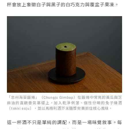
杯會放上象徵白子與黑子的白巧克力與覆盆子果凍。
「忠州海苔飯捲」（Chungju Gimbap）在飯捲中常見的黃瓜與芝
麻油的直觀香氣基礎上，加入乾淨俐落、個性分明的兔子燒酒
（tokki soju），並以馬格利酒芥末糖漿完美抓住核心風味。
這一杯酒不只是單純的調配，而是一場味覺敘事。每