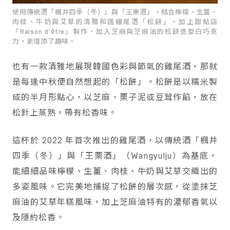
使用傳統酒「楓井四季（冬）」與「王栗酒」，結合檸檬、生薑、
肉桂、牛奶與艾草的清雅和諧雞尾酒「松餅」。加上甜點店
「Raison d'être」製作、加入芝麻與芝麻油的松餅造型白巧克
力，更增添了趣味。
也有一款清雅地展現韓國色彩與節氣的雞尾酒，那就
是每逢中秋便自然想起的「松餅」。松餅是以糯米製
成的半月形點心，以芝麻、栗子泥或豆茸作餡，放在
松針上蒸熟，帶有松香味。
這杯於 2022 年首次推出的雞尾酒，以傳統酒「楓井
四季（冬）」與「王栗酒」（Wangyulju）為基底，
能細細品味檸檬、生薑、肉桂、牛奶與艾草交織出的
多姿風味。它完美地捕捉了松餅的層次感，從塗抹芝
麻油的艾草年糕風味，加上芝麻油特有的濃郁香氣以
及隱約松香。