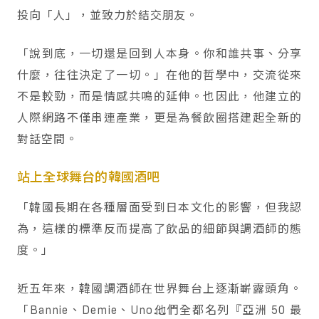
投向「人」，並致力於結交朋友。
「說到底，一切還是回到人本身。你和誰共事、分享
什麼，往往決定了一切。」在他的哲學中，交流從來
不是較勁，而是情感共鳴的延伸。也因此，他建立的
人際網路不僅串連產業，更是為餐飲圈搭建起全新的
對話空間。
站上全球舞台的韓國酒吧
「韓國長期在各種層面受到日本文化的影響，但我認
為，這樣的標準反而提高了飲品的細節與調酒師的態
度。」
近五年來，韓國調酒師在世界舞台上逐漸嶄露頭角。
「Bannie、Demie、Uno⋯⋯他們全都名列『亞洲 50 最