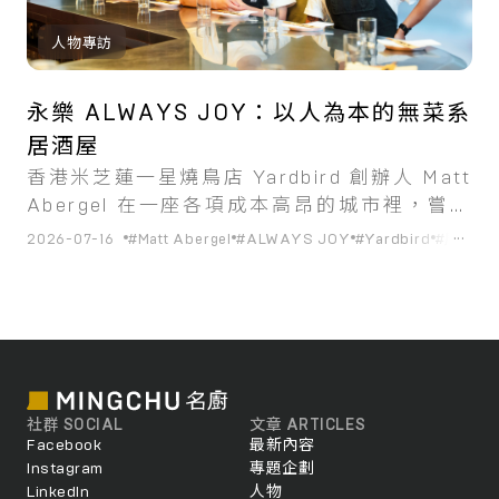
人物專訪
永樂 ALWAYS JOY：以人為本的無菜系
居酒屋
香港米芝蓮一星燒鳥店 Yardbird 創辦人 Matt
Abergel 在一座各項成本高昂的城市裡，嘗試
一種「把員工當作人對待」的永續經營模式。
...
2026-07-16
#Matt Abergel
#ALWAYS JOY
#Yardbird
#居酒屋
社群 SOCIAL
文章 ARTICLES
Facebook
最新內容
Instagram
專題企劃
LinkedIn
人物