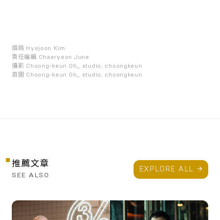
撰稿
Hyejoon Kim
責任編輯
Chaeryeon June
攝影
Choong-keun Oh_ studio. choongkeun
首圖
Choong-keun Oh_ studio. choongkeun
推薦文章
EXPLORE ALL
SEE ALSO