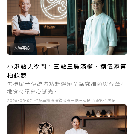
人物專訪
小港點大學問：三點三吳滿權、捌伍添第
柏欽競
怎樣賦予傳統港點新體驗？講究細節與台灣在
地食材讓點心發光。
2026-08-07
#吳滿權
#柏欽競
#三點三
#捌伍添第
#港點