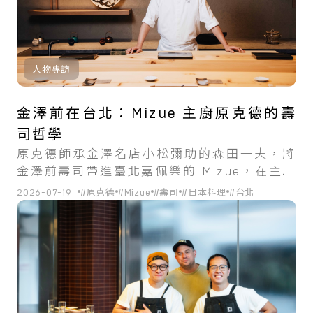
人物專訪
金澤前在台北：Mizue 主廚原克德的壽
司哲學
原克德師承金澤名店小松彌助的森田一夫，將
金澤前壽司帶進臺北嘉佩樂的 Mizue，在主流
的江戶前之外開出新路。
2026-07-19
#原克德
#Mizue
#壽司
#日本料理
#台北