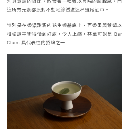
別具意義的對比，散發著一種難以言喻的朦朧感，而
這所有元素都原封不動地滲透進這杯雞尾酒中。
特別是在香濃甜潤的花生醬基底上，百香果與萊姆以
柑橘調平衡得恰到好處，令人上癮，甚至可說是 Bar
Cham 具代表性的招牌之一。