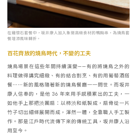
在雞懷石套餐中，坂井康人加入象徵高級食材的鴨胸串，為燒鳥套
餐增添風味轉折。
百花齊放的燒鳥時代，不變的工夫
燒鳥場景在這些年間持續演變——有的將燒鳥之外的
料理做得講究細緻、有的結合割烹、有的用葡萄酒搭
餐⋯⋯新的風格隨著新的燒鳥餐廳一一問世。而坂井
康人信奉的，是他 36 年來用手感積累出的工夫，一
如他手上那把渋團扇：以柿渋和紙製成，扇骨從一片
竹子切出細條展開而成，渾然一體，全靠職人手工製
作。那是江戶時代流傳下來的傳統工具，坂井康人沿
用至今。