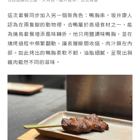
性的皮與肉也是一大特色。圖片提供：台北鳥喜
這次套餐同步加入另一個新角色：鴨胸串。坂井康人
認為在兩隻腳的動物裡，合鴨屬於高級食材之一，能
為燒鳥套餐增添風味轉折。他只用鹽調味鴨胸，並在
燒烤過程中頻繁翻動，讓表層瞬間收縮、肉汁鎖在內
部。如此烤出的鴨胸柔軟不韌，油脂細膩，呈現出與
雞肉截然不同的滋味。