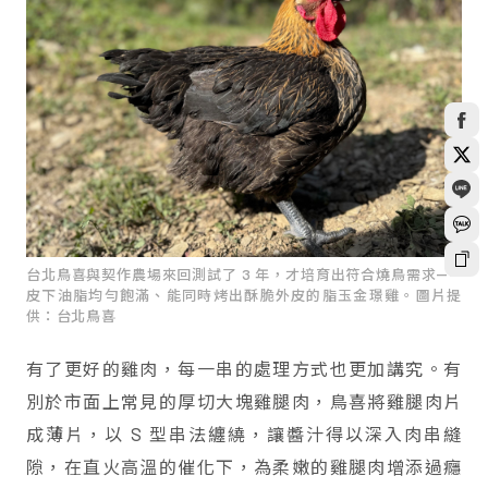
台北鳥喜與契作農場來回測試了 3 年，才培育出符合燒鳥需求——
皮下油脂均勻飽滿、能同時烤出酥脆外皮的脂玉金璟雞。圖片提
供：台北鳥喜
有了更好的雞肉，每一串的處理方式也更加講究。有
別於市面上常見的厚切大塊雞腿肉，鳥喜將雞腿肉片
成薄片，以 S 型串法纏繞，讓醬汁得以深入肉串縫
隙，在直火高溫的催化下，為柔嫩的雞腿肉增添過癮