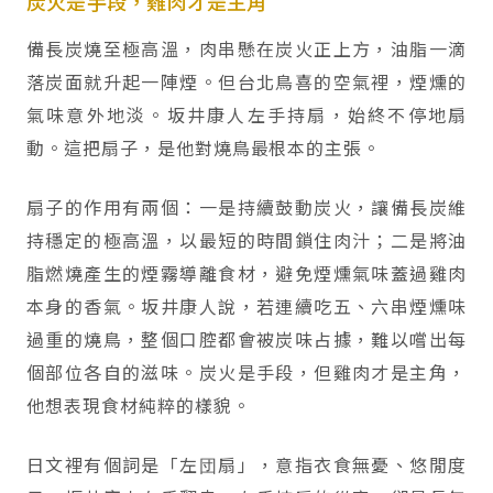
炭火是手段，雞肉才是主角
備長炭燒至極高溫，肉串懸在炭火正上方，油脂一滴
落炭面就升起一陣煙。但台北鳥喜的空氣裡，煙燻的
氣味意外地淡。坂井康人左手持扇，始終不停地扇
動。這把扇子，是他對燒鳥最根本的主張。
扇子的作用有兩個：一是持續鼓動炭火，讓備長炭維
持穩定的極高溫，以最短的時間鎖住肉汁；二是將油
脂燃燒產生的煙霧導離食材，避免煙燻氣味蓋過雞肉
本身的香氣。坂井康人說，若連續吃五、六串煙燻味
過重的燒鳥，整個口腔都會被炭味占據，難以嚐出每
個部位各自的滋味。炭火是手段，但雞肉才是主角，
他想表現食材純粹的樣貌。
日文裡有個詞是「左団扇」，意指衣食無憂、悠閒度