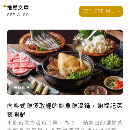
推薦文章
EXPLORE ALL
SEE ALSO
最新食況
向粵式雞煲取經的鮑魚雞湯鍋，鮑福記深
夜開鍋
水族箱現撈活鮑海鮮，為 3 口鍋熬出的濃醇黃