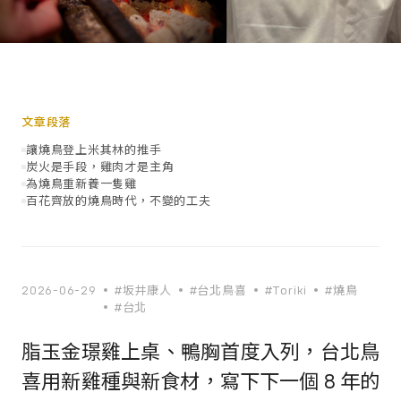
文章段落
讓燒鳥登上米其林的推手
炭火是手段，雞肉才是主角
為燒鳥重新養一隻雞
百花齊放的燒鳥時代，不變的工夫
2026-06-29
#坂井康人
#台北鳥喜
#Toriki
#燒鳥
#台北
脂玉金璟雞上桌、鴨胸首度入列，台北鳥
喜用新雞種與新食材，寫下下一個 8 年的