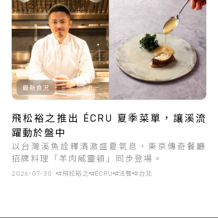
最新食況
飛松裕之推出 ÉCRU 夏季菜單，讓溪流
躍動於盤中
以台灣溪魚詮釋清澈盛夏氣息，東京傳奇餐廳
招牌料理「羊肉威靈頓」同步登場。
2026-07-30
#飛松裕之
#ÉCRU
#法餐
#台北