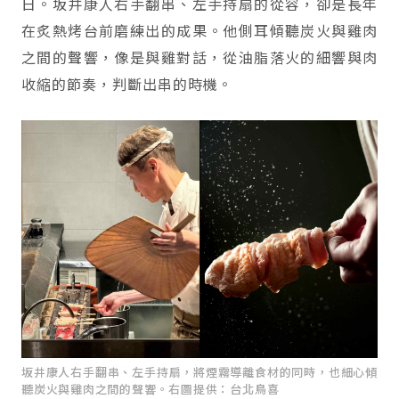
日。坂井康人右手翻串、左手持扇的從容，卻是長年
在炙熱烤台前磨練出的成果。他側耳傾聽炭火與雞肉
之間的聲響，像是與雞對話，從油脂落火的細響與肉
收縮的節奏，判斷出串的時機。
坂井康人右手翻串、左手持扇，將煙霧導離食材的同時，也細心傾
聽炭火與雞肉之間的聲響。右圖提供：台北鳥喜