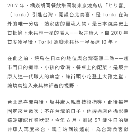
2017 年，橘焱胡同餐飲集團將東京燒鳥店「とり喜」
（Toriki）引進台灣，開設台北鳥喜，是 Toriki 在海
外的唯一分店。這家店的靈魂人物，是日本燒鳥史上
首批摘下米其林一星的職人——坂井康人。自 2010 年
首度獲星後，Toriki 蟬聯米其林一星長達 10 年。
在此之前，燒鳥在日本的地位與台灣毫無二致——超
市門口的攤車、小孩的零嘴、餐桌上的配菜。是坂井
康人這一代職人的執念，讓街頭小吃登上大雅之堂，
讓燒鳥進入米其林評審的視野。
台北鳥喜開幕後，坂井康人親自技術指導，此後每年
固定來台數次；不在台灣的日子，他透過店內攝影機
遠端確認作業狀況。今年 6 月，剛過 57 歲生日的坂
井康人再度來台，親自站到炭爐前，為台灣食客獻