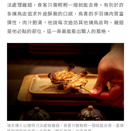
法處理雞翅，食客只需輕輕一撥就能去骨。有別於許
多燒鳥店追求外皮酥脆的口感，鳥喜的手羽燒肉質富
彈性，肉汁飽滿。他說每次造訪其他燒鳥店時，雞翅
是他必點的部位，這一串最能看出職人的風格。
坂井康人以獨特刀法處理雞翅，食客只需輕輕一撥就能去骨，富彈