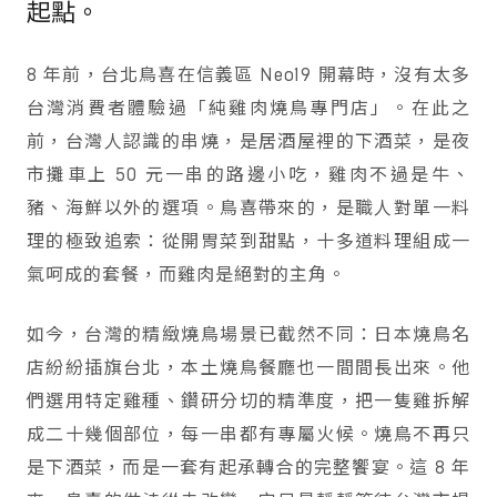
起點。
8 年前，台北鳥喜在信義區 Neo19 開幕時，沒有太多
台灣消費者體驗過「純雞肉燒鳥專門店」。在此之
前，台灣人認識的串燒，是居酒屋裡的下酒菜，是夜
市攤車上 50 元一串的路邊小吃，雞肉不過是牛、
豬、海鮮以外的選項。鳥喜帶來的，是職人對單一料
理的極致追索：從開胃菜到甜點，十多道料理組成一
氣呵成的套餐，而雞肉是絕對的主角。
如今，台灣的精緻燒鳥場景已截然不同：日本燒鳥名
店紛紛插旗台北，本土燒鳥餐廳也一間間長出來。他
們選用特定雞種、鑽研分切的精準度，把一隻雞拆解
成二十幾個部位，每一串都有專屬火候。燒鳥不再只
是下酒菜，而是一套有起承轉合的完整饗宴。這 8 年