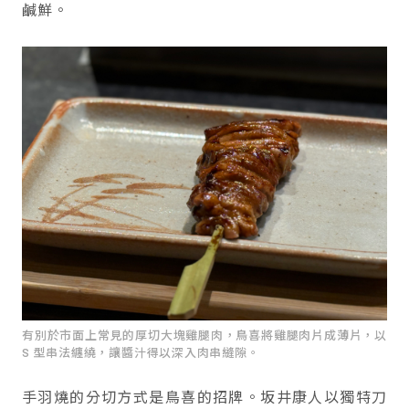
鹹鮮。
有別於市面上常見的厚切大塊雞腿肉，鳥喜將雞腿肉片成薄片，以
S 型串法纏繞，讓醬汁得以深入肉串縫隙。
手羽燒的分切方式是鳥喜的招牌。坂井康人以獨特刀