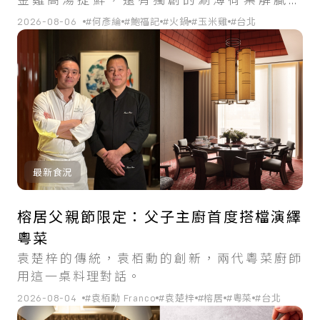
金雞高湯提鮮，還有獨創的涮薄荷葉解膩吃
法。
2026-08-06
#何彥綸
#鮑福記
#火鍋
#玉米雞
#台北
最新食況
榕居父親節限定：父子主廚首度搭檔演繹
粵菜
袁楚梓的傳統，袁栢勳的創新，兩代粵菜廚師
用這一桌料理對話。
2026-08-04
#袁栢勳 Franco
#袁楚梓
#榕居
#粵菜
#台北