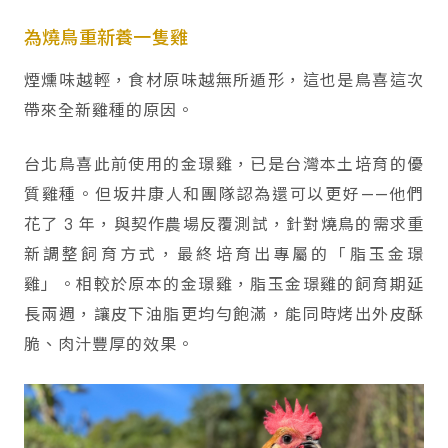
為燒鳥重新養一隻雞
煙燻味越輕，食材原味越無所遁形，這也是鳥喜這次
帶來全新雞種的原因。
台北鳥喜此前使用的金璟雞，已是台灣本土培育的優
質雞種。但坂井康人和團隊認為還可以更好——他們
花了 3 年，與契作農場反覆測試，針對燒鳥的需求重
新調整飼育方式，最終培育出專屬的「脂玉金璟
雞」。相較於原本的金璟雞，脂玉金璟雞的飼育期延
長兩週，讓皮下油脂更均勻飽滿，能同時烤出外皮酥
脆、肉汁豐厚的效果。