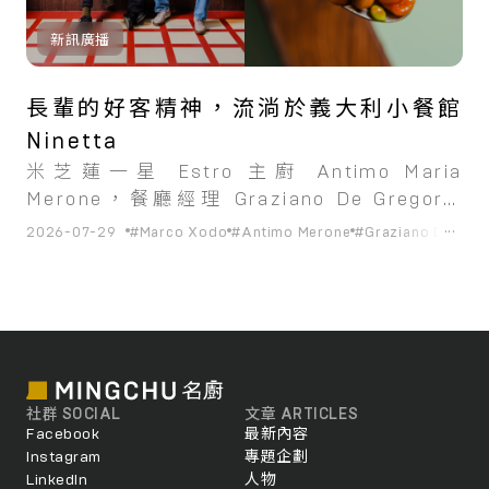
新訊廣播
長輩的好客精神，流淌於義大利小餐館
Ninetta
米芝蓮一星 Estro 主廚 Antimo Maria
Merone，餐廳經理 Graziano De Gregorio
以及前 Testina 主廚 Marco Xodo 共同創
...
2026-07-29
#Marco Xodo
#Antimo Merone
#Graziano De Greg
立，頌揚義大利的熱情待客之道和家庭用餐體
驗。
社群 SOCIAL
文章 ARTICLES
Facebook
最新內容
Instagram
專題企劃
LinkedIn
人物