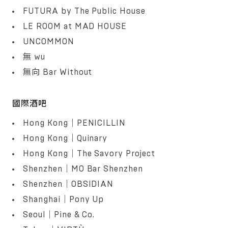
FUTURA by The Public House
LE ROOM at MAD HOUSE
UNCOMMON
無 wu
無向 Bar Without
國際酒吧
Hong Kong｜PENICILLIN
Hong Kong｜Quinary
Hong Kong｜The Savory Project
Shenzhen｜MO Bar Shenzhen
Shenzhen｜OBSIDIAN
Shanghai｜Pony Up
Seoul｜Pine & Co.