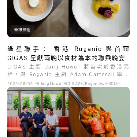
新訊廣播
綠星聯手： 香港 Roganic 與首爾
GIGAS 呈獻兩晚以食材為本的聯乘晚宴
GIGAS 主廚 Jung Hawan 將首次於香港亮
相，與 Roganic 主廚 Adam Catterall 聯袂
獻藝。
...
2026-08-03
#Jung Hawan
#GIGAS
#Roganic
#米其林
#香港
#