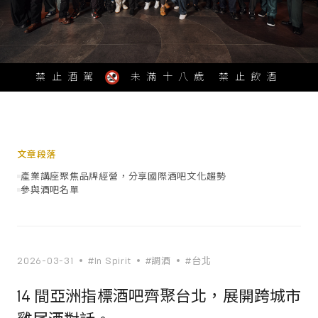
禁止酒駕
未滿十八歲 禁止飲酒
文章段落
產業講座聚焦品牌經營，分享國際酒吧文化趨勢
參與酒吧名單
2026-03-31
#In Spirit
#調酒
#台北
14 間亞洲指標酒吧齊聚台北，展開跨城市