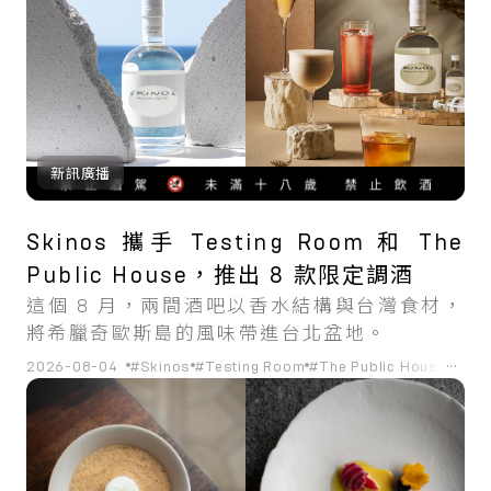
新訊廣播
Skinos 攜手 Testing Room 和 The
Public House，推出 8 款限定調酒
這個 8 月，兩間酒吧以香水結構與台灣食材，
將希臘奇歐斯島的風味帶進台北盆地。
...
2026-08-04
#Skinos
#Testing Room
#The Public House
#調