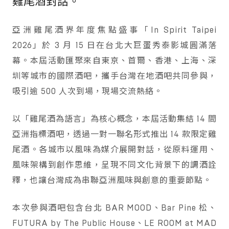
雞尾酒對話。
亞洲雞尾酒界年度焦點盛事「In Spirit Taipei
2026」於 3 月 15 日在台北大巨蛋秀泰影城圓滿落
幕。本屆活動匯聚來自東京、首爾、香港、上海、深
圳等城市的國際酒吧，攜手台灣在地酒吧共同參與，
吸引逾 500 人次到場，現場交流熱絡。
以「雞尾酒為語言」為核心概念，本屆活動集結 14 間
亞洲指標酒吧，透過一對一聯名形式推出 14 款限定雞
尾酒。各城市以風味為媒介展開對話，從原料運用、
風味架構到創作思維，呈現不同文化背景下的調酒詮
釋，也讓台灣成為串聯亞洲風味與創意的重要節點。
本次參與酒吧包含台北 BAR MOOD、Bar Pine 松、
FUTURA by The Public House、LE ROOM at MAD