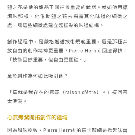
鹽之花是他的甜品王國裡最重要的武器。就如他用糖
調味那樣，他借助鹽之花去揭露其他味道的細微之
處，讓這些細微處建立起糕點的味道結構。
創作過程中，是嚴格遵循技術規範重要，還是那種奔
放自由的創作精神更重要？Pierre Hermé 回應得快：
「技術固然重要，但自由更關鍵。」
至於創作為何如此吸引他？
「這就是我存在的意義（raison d'être）。」這回答
太浪漫。
心無旁騖開拓創作的疆域
因為風味極致，Pierre Hermé 的馬卡龍總是掀起味蕾