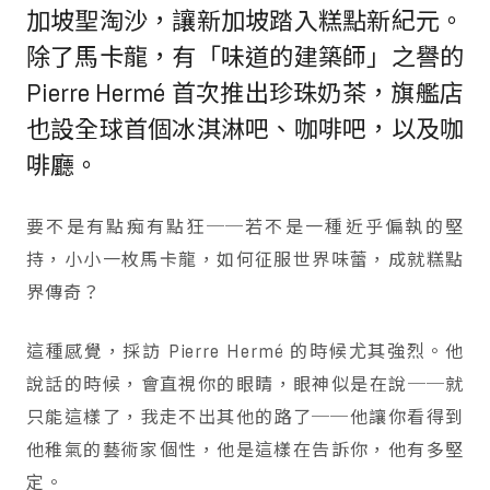
加坡聖淘沙，讓新加坡踏入糕點新紀元。
除了馬卡龍，有「味道的建築師」之譽的
Pierre Hermé 首次推出珍珠奶茶，旗艦店
也設全球首個冰淇淋吧、咖啡吧，以及咖
啡廳。
要不是有點痴有點狂──若不是一種近乎偏執的堅
持，小小一枚馬卡龍，如何征服世界味蕾，成就糕點
界傳奇？
這種感覺，採訪 Pierre Hermé 的時候尤其強烈。他
說話的時候，會直視你的眼睛，眼神似是在說──就
只能這樣了，我走不出其他的路了──他讓你看得到
他稚氣的藝術家個性，他是這樣在告訴你，他有多堅
定。