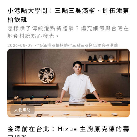
小港點大學問：三點三吳滿權、捌伍添第
柏欽競
怎樣賦予傳統港點新體驗？講究細節與台灣在
地食材讓點心發光。
2026-08-07
#吳滿權
#柏欽競
#三點三
#捌伍添第
#港點
人物專訪
金澤前在台北：Mizue 主廚原克德的壽