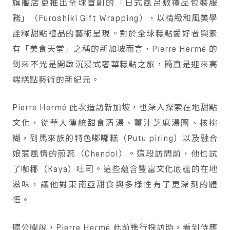
旗艦店更推出全球首創的「日式風呂敷禮品包裝服
務」（Furoshiki Gift Wrapping），以精緻和風美學
詮釋甜點禮品的藝術呈現。對於全球糕點愛好者與素
有「美食天堂」之稱的新加坡而言，Pierre Hermé 的
到來不光是開啟沉浸式奢華糕點之旅，簡直是迎來高
端糕點藝術的新紀元。
Pierre Hermé 此次造訪新加坡，也深入探索在地甜點
文化，從華人傳統甜食清湯、薑汁芝麻湯圓、核桃
糊，到馬來族的特色嘟嘟糕（Putu piring）以及融合
娘惹風情的煎蕊（Chendol）。這段訪問前，他也試
了咖椰（Kaya）吐司。這些蘊含豐富文化底蘊的在地
滋味，讓他對東南亞甜食與多樣性有了更深刻的體
悟。
聽公關說，Pierre Hermé 此前進行採訪時，看到侍應