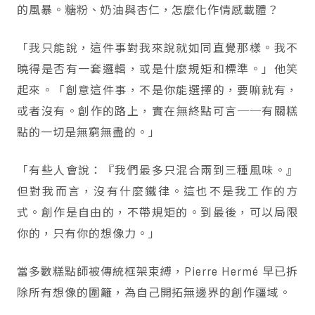
的風暴。糖粉、奶油與杏仁，怎麼化作情感載體？
「我只能說，這件事對我來說就如同直覺那樣。我不
曉得是否有一套邏輯，或是什麼規矩和標準。」他笑
起來。「創意這件事，不是你能選擇的，要嘛就有，
或者沒有。創作的路上，實在無終點可言──有關糕
點的一切是無窮無盡的。」
「有些人會說：『我們最多只混合兩到三種風味。』
但對我而言，沒有什麼鐵律。這也不是我工作的方
式。創作是自由的，不帶規矩的。到最後，可以局限
你的，只有你的想像力。」
當多數糕點師被傳統框架束縛，Pierre Hermé 早已拆
除所有想像的圍籬，為自己開拓無邊界的創作疆域。