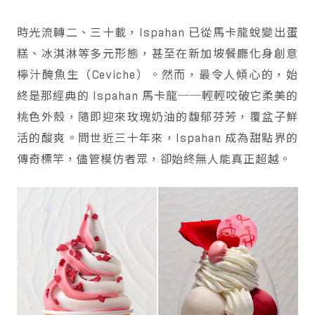
時光流轉二、三十載，Ispahan 已從馬卡龍蛻變出蛋
糕、冰淇淋等多元形態，甚至在新加坡餐廳化身創意
檸汁醃魚生（Ceviche）。然而，最令人傾心的，始
終是那經典的 Ispahan 馬卡龍──輕輕咬破它柔美的
桃色外殼，隨即迎來玫瑰奶油的馥郁芬芳，覆盆子鮮
活的酸爽。問世近三十年來，Ispahan 成為甜點界的
傳奇標竿，儘管模仿者眾，卻始終無人能真正超越。