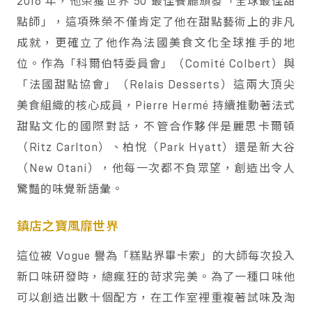
2016 年，他榮獲世界 50 最佳餐廳頒發「全球最佳甜
點師」，這項殊榮不僅肯定了他在甜點藝術上的非凡
成就，更確立了他作為法國美食文化全球推手的地
位。作為「科爾伯特委員會」（Comité Colbert）與
「法國甜點協會」（Relais Desserts）這兩大頂尖
美食組織的核心成員，Pierre Hermé 持續推動著法式
甜點文化的國際對話，不管合作夥伴是麗思卡爾頓
（Ritz Carlton）、柏悅（Park Hyatt）還是新大谷
（New Otani），他每一次都不負眾望，創造出令人
驚豔的味覺新語彙。
鎮店之寶風靡世界
這位被 Vogue 譽為「糕點界畢卡索」的大師每次投入
新口味研發時，總瘋狂的苛求完美。為了一種口味他
可以創造出數十個配方，在工作室裡重複著試味及淘