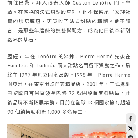
前往巴黎，拜入傳奇大師 Gaston Lenôtre 門下學
藝。在嚴格的法式甜點殿堂裡，他不僅傳承了家族紮
實的烘焙底蘊，更吸收了法式甜點的精髓。他不諱
言，是那些年磨練的技藝與配方，成為他日後革新甜
點界的基石。
歷經 6 年在 Lenôtre 的淬鍊，Pierre Hermé 先後在
Fauchon 和 Ladurée 兩大甜點名門留下驚艷之作，最
終在 1997 年創立同名品牌。1998 年，Pierre Hermé
闖亞洲，在東京開設首家精品店。2001 年，正式進駐
巴黎聖日耳曼區波拿巴路 72 號開設首家糕點屋。此
後品牌不斷拓展業務，目前在全球 13 個國家擁有超過
90 個銷售點和近 1,000 多名員工。