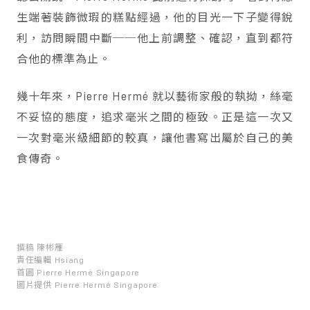
生端著裝飾微瑕的糕點經過，他的目光一下子變得銳
利，訪問瞬間中斷──他上前調整、確認，直到都符
合他的標準為止。
幾十年來，Pierre Hermé 就以藝術家般的執拗，絲毫
不妥協的態度，追求毫米之間的極致。正是這一次又
一次對毫米級細節的較真，讓他書寫出屬於自己的美
食傳奇。
撰稿
陳彬雁
責任編輯
Hsiang
首圖
Pierre Hermé Singapore
圖片提供
Pierre Hermé Singapore