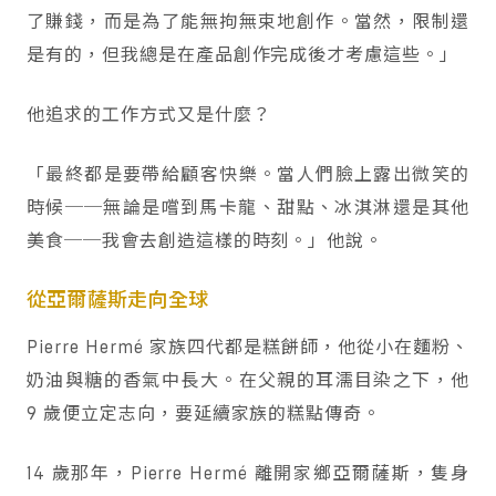
了賺錢，而是為了能無拘無束地創作。當然，限制還
是有的，但我總是在產品創作完成後才考慮這些。」
他追求的工作方式又是什麼？
「最終都是要帶給顧客快樂。當人們臉上露出微笑的
時候──無論是嚐到馬卡龍、甜點、冰淇淋還是其他
美食──我會去創造這樣的時刻。」他說。
從亞爾薩斯走向全球
Pierre Hermé 家族四代都是糕餅師，他從小在麵粉、
奶油與糖的香氣中長大。在父親的耳濡目染之下，他
9 歲便立定志向，要延續家族的糕點傳奇。
14 歲那年，Pierre Hermé 離開家鄉亞爾薩斯，隻身