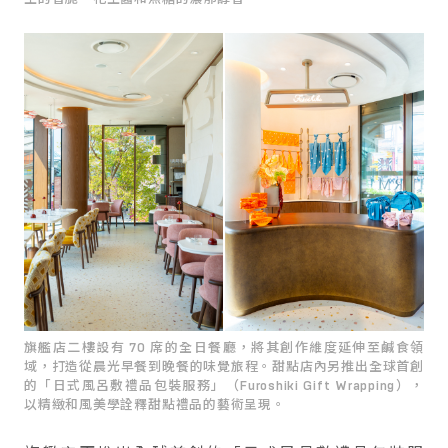
旗艦店二樓設有 70 席的全日餐廳，將其創作維度延伸至鹹食領
域，打造從晨光早餐到晚餐的味覺旅程。甜點店內另推出全球首創
的「日式風呂敷禮品包裝服務」（Furoshiki Gift Wrapping），
以精緻和風美學詮釋甜點禮品的藝術呈現。