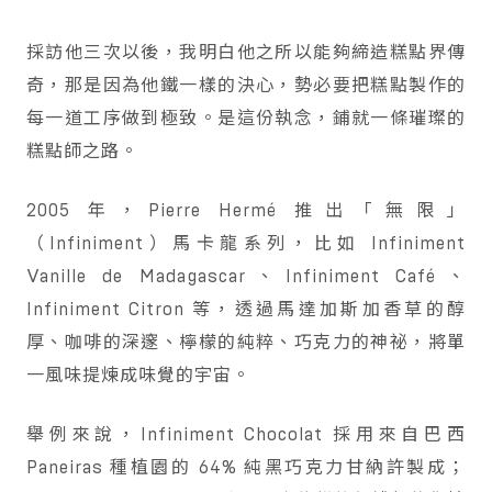
採訪他三次以後，我明白他之所以能夠締造糕點界傳
奇，那是因為他鐵一樣的決心，勢必要把糕點製作的
每一道工序做到極致。是這份執念，鋪就一條璀璨的
糕點師之路。
2005 年，Pierre Hermé 推出「無限」
（Infiniment）馬卡龍系列，比如 Infiniment
Vanille de Madagascar、Infiniment Café、
Infiniment Citron 等，透過馬達加斯加香草的醇
厚、咖啡的深邃、檸檬的純粹、巧克力的神祕，將單
一風味提煉成味覺的宇宙。
舉例來說，Infiniment Chocolat 採用來自巴西
Paneiras 種植園的 64% 純黑巧克力甘納許製成；