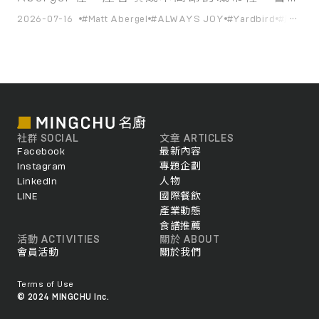
一種「把員工當作人對待」的永續經營模式。
...
2026-07-16
#Matt Abergel
#ALWAYS JOY
#Yardbird
#居酒屋
社群 SOCIAL
文章 ARTICLES
Facebook
最新內容
Instagram
專題企劃
LinkedIn
人物
LINE
國際餐飲
產業動態
食譜推薦
活動 ACTIVITIES
關於 ABOUT
會員活動
關於我們
Terms of Use
© 2024 MINGCHU Inc.