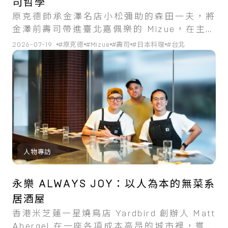
司哲學
原克德師承金澤名店小松彌助的森田一夫，將
金澤前壽司帶進臺北嘉佩樂的 Mizue，在主流
的江戶前之外開出新路。
2026-07-19
#原克德
#Mizue
#壽司
#日本料理
#台北
人物專訪
永樂 ALWAYS JOY：以人為本的無菜系
居酒屋
香港米芝蓮一星燒鳥店 Yardbird 創辦人 Matt
Abergel 在一座各項成本高昂的城市裡，嘗試