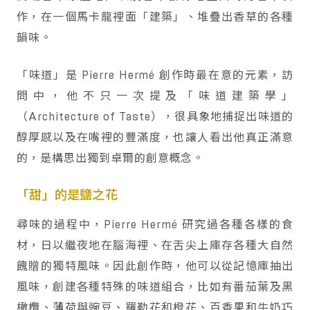
作，在一個馬卡龍裡面「建築」、堆疊出香草的各種
韻味。
「味道」是 Pierre Hermé 創作時最在意的元素，訪
問中，他不只一次提及「味道建築學」
（Architecture of Taste），很具象地捕捉出味道的
醇厚感以及在嘴裡的豐滿度，也讓人看出他真正滿意
的，是構思出獨到卓爾的創意概念。
「甜」的是鹽之花
尋味的過程中，Pierre Hermé 研究過各種各樣的食
材，日以繼夜地在腦海裡、在舌尖上庫存各種大自然
餽贈的獨特風味。因此創作時，他可以從記憶庫抽出
風味，創建各種特殊的味道組合，比如有番茄葉及黑
橄欖、薄荷與豌豆、羅勒花和橙花、百香果和牛奶巧