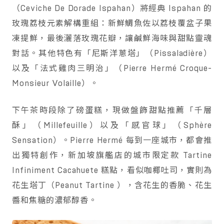
（Ceviche De Dorade Ispahan）將經典 Ispahan 的
玫瑰荔枝元素解構重組：新鮮鯛魚佐以荔枝覆盆子果
凍提鮮，最後灑落玫瑰花瓣，讓鹹鮮海味與甜點靈魂
對話。其他特色有「尼斯洋蔥塔」（Pissaladière）
以及「法式雞肉三明治」（Pierre Hermé Croque-
Monsieur Volaille）。
下午茶時段除了磅蛋糕，現做盤飾甜點推薦「千層
酥」（Millefeuille）以及「感官球」（Sphère
Sensation）。Pierre Hermé 每到一座城市，都會推
出獨特創作，新加坡旗艦店的城市限定款 Tartine
Infiniment Cacahuete 糕點，看似咖椰吐司，實則為
花生塔丁（Peanut Tartine ），含花生的香脆、花生
醬和焦糖的濃郁醇香。