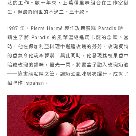
汰的工作。數十年來，上萬種風味組合在工作室誕
生，但最終問世的不過二、三十款。
1987 年，Pierre Hermé 製作玫瑰蛋糕 Paradis 時，
萌生了將 Paradis 的風華濃縮進馬卡龍的念頭。當
時，他在保加利亞料理中邂逅玫瑰的芬芳，玫瑰獨特
的香氣令他魂牽夢縈。與此同時，他發現荔枝果香中
暗藏玫瑰的韻味，靈光一閃，將覆盆子融入玫瑰奶油
──這畫龍點睛之筆，讓奶油風味層次躍升，成就了
招牌作 Ispahan。