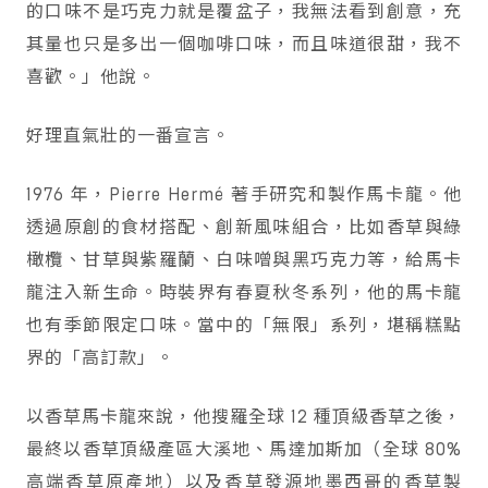
的口味不是巧克力就是覆盆子，我無法看到創意，充
其量也只是多出一個咖啡口味，而且味道很甜，我不
喜歡。」他說。
好理直氣壯的一番宣言。
1976 年，Pierre Hermé 著手研究和製作馬卡龍。他
透過原創的食材搭配、創新風味組合，比如香草與綠
橄欖、甘草與紫羅蘭、白味噌與黑巧克力等，給馬卡
龍注入新生命。時裝界有春夏秋冬系列，他的馬卡龍
也有季節限定口味。當中的「無限」系列，堪稱糕點
界的「高訂款」。
以香草馬卡龍來說，他搜羅全球 12 種頂級香草之後，
最終以香草頂級產區大溪地、馬達加斯加（全球 80%
高端香草原產地）以及香草發源地墨西哥的香草製