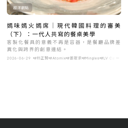
越洋觀點
嫣味嫣火嫣席｜現代韓國料理的審美
（下）：一代人共寫的餐桌美學
客製化餐具的意義不再是容器，是餐廳品牌差
異化與跨界的創意連結。
...
2026-06-29
#朴正賢
#Atomix
#姜珉求
#Mingles
#LV Café
#韓