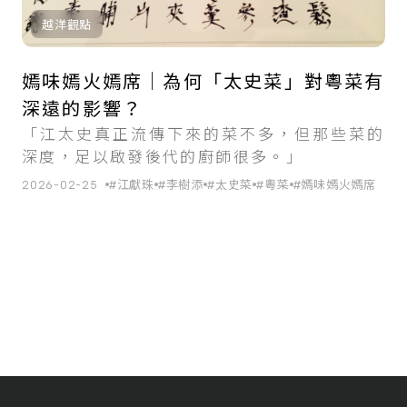
越洋觀點
嫣味嫣火嫣席｜為何「太史菜」對粵菜有
深遠的影響？
「江太史真正流傳下來的菜不多，但那些菜的
深度，足以啟發後代的廚師很多。」
2026-02-25
#江獻珠
#李樹添
#太史菜
#粵菜
#嫣味嫣火嫣席