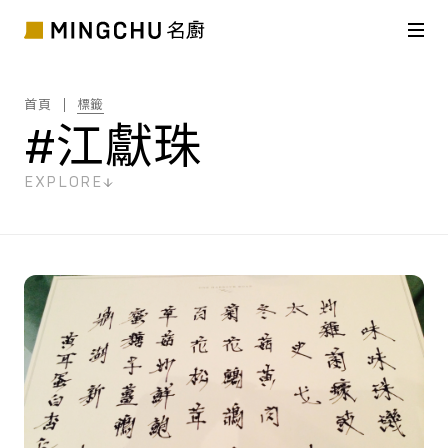
首頁
標籤
#江獻珠
EXPLORE
共
1
筆搜尋結果