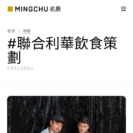
首頁
標籤
#聯合利華飲食策
劃
EXPLORE
共
2
筆搜尋結果