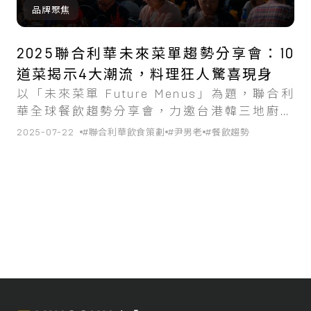
品牌聚焦
2025聯合利華未來菜單趨勢分享會：10
道菜揭示4大潮流，料理狂人驚喜現身
以「未來菜單 Future Menus」為題，聯合利
華全球餐飲趨勢分享會，力邀台港韓三地廚師
共同激發餐飲創作靈感。
2025-07-22
#聯合利華飲食策劃
#尹男老
#餐飲趨勢