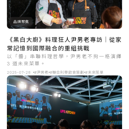
品牌聚焦
《黑白大廚》料理狂人尹男老專訪｜從家
常記憶到國際融合的重組挑戰
以「醬」串聯料理哲學，尹男老不拘一格演繹
3 道未來菜單。
2025-07-28
#尹男老
#聯合利華飲食策劃
#未來菜單