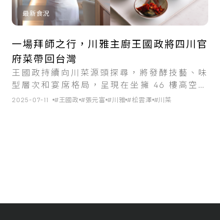
最新食況
一場拜師之行，川雅主廚王國政將四川官
府菜帶回台灣
王國政持續向川菜源頭探尋，將發酵技藝、味
型層次和宴席格局，呈現在坐擁 46 樓高空景
致的台北川雅餐桌。
2025-07-11
#王國政
#張元富
#川雅
#松雲澤
#川菜