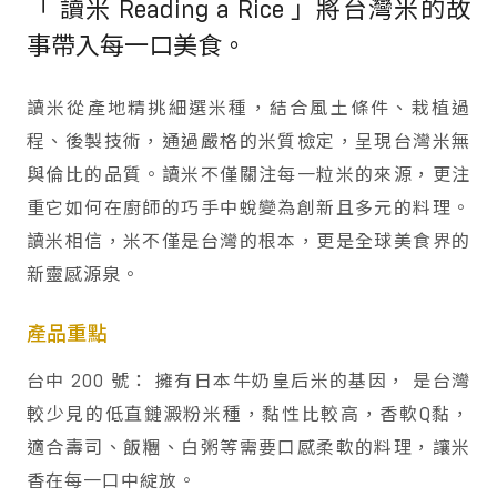
「 讀米 Reading a Rice 」將台灣米的故
事帶入每一口美食。
讀米從產地精挑細選米種，結合風土條件、栽植過
程、後製技術，通過嚴格的米質檢定，呈現台灣米無
與倫比的品質。讀米不僅關注每一粒米的來源，更注
重它如何在廚師的巧手中蛻變為創新且多元的料理。
讀米相信，米不僅是台灣的根本，更是全球美食界的
新靈感源泉。
產品重點
台中 200 號： 擁有日本牛奶皇后米的基因， 是台灣
較少見的低直鏈澱粉米種，黏性比較高，香軟Q黏，
適合壽司、飯糰、白粥等需要口感柔軟的料理，讓米
香在每一口中綻放。