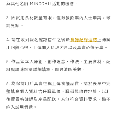
與其他名廚 MINGCHU 活動的機會。
3. 因試用食材數量有限，僅限餐飲業內人士申請，敬
請見諒。
4. 請在收到報名確認信件之後於
食譜紀錄連結
上傳試
用回饋心得，上傳個人料理照片以及真實心得分享。
5. 作品須本人原創，創作理念、作法、主要食材、配
料與調味料請詳細填寫，圖片清晰美觀。
6. 為保持用戶真實性與上傳食譜品質，請於表單中完
整填寫個人資料含任職單位、職稱與收件地址，以利
後續資格確認及產品配送。若無符合資料要求，將不
納入試用備選。