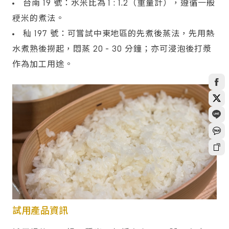
台南 19 號：水米比為 1 : 1.2（重量計），遵循一般
稉米的煮法。
秈 197 號：可嘗試中東地區的先煮後蒸法，先用熱
水煮熟後撈起，悶蒸 20 - 30 分鐘；亦可浸泡後打漿
作為加工用途。
試用產品資訊