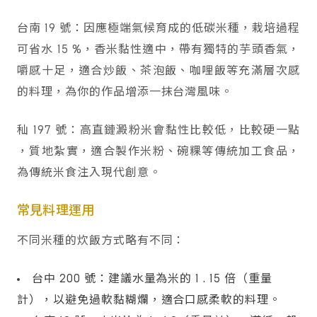
台南 19 號：因應極端氣候育成的低碳米種，栽培過程
可省水 15 %，香米黏性適中，帶有獨特的芋頭香氣，
嚼感十足，適合炒飯、茶泡飯、咖哩飯等充滿層次感
的料理，為你的作品增添一抹台灣風味。
秈 197 號：高直鏈澱粉米會黏性比較低，比較硬一點
，質地紮實，適合製作米粉、碗粿等傳統加工食品，
為傳統米食注入現代創意。
常見料理運用
不同米種的炊飯方式略有不同：
台中 200 號：建議水量為米的 1 . 15 倍（重量
計），以避免過軟黏糊爛，適合口感柔軟的料理。