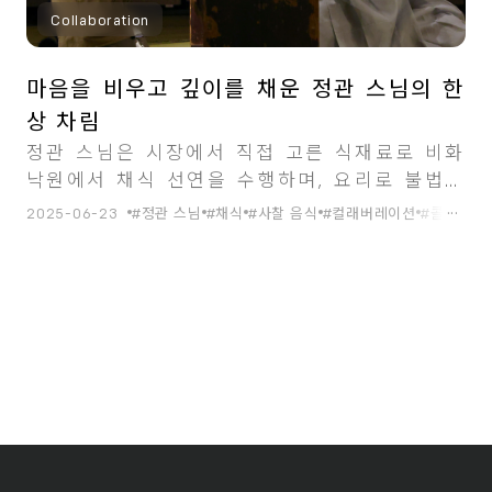
Collaboration
마음을 비우고 깊이를 채운 정관 스님의 한
상 차림
정관 스님은 시장에서 직접 고른 식재료로 비화
낙원에서 채식 선연을 수행하며, 요리로 불법과
자연에 대한 경외심을 전했다.
...
2025-06-23
#정관 스님
#채식
#사찰 음식
#컬래버레이션
#콜라보
#