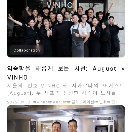
Collaboration
익숙함을 새롭게 보는 시선: August ×
VINHO
서울의 빈호(VINHO)와 자카르타의 어거스트
(August), 두 셰프의 신선한 시각이 도시를 초
월해 ‘다음 세대’ 테이블의 모습을 선보인다.
...
2026-07-12
#Vinho
# August
# 콜라보레이션
# 빈호
# 전성빈셰프