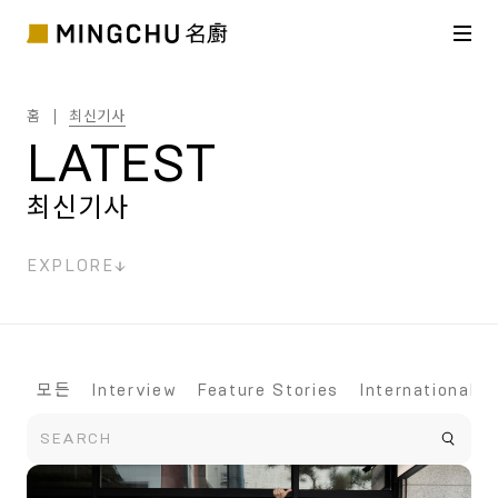
홈
최신기사
LATEST
최신기사
EXPLORE
모든
Interview
Feature Stories
International D