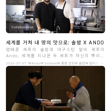
Collaboration
세계를 거쳐 내 땅의 맛으로: 솔밤 X ANDO
엄태준 셰프의 솔밤과 아구스틴 발비 셰프의
Ando, 세계를 지나온 두 셰프가 자신의 뿌리와
기억을 요리의 중심에 올려놓았다
...
2026-07-07
#Ando
# Solbam
# 홍콩 안도
# 솔밤
# 엄태준셰프
# 