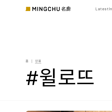
Latest
I
홈
상표
#윌로뜨