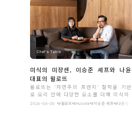
총
2
개의 결과
Chef's Table
미식의 미쟝센, 이승준 셰프와 나윤
대표의 윌로뜨
윌로뜨는 '자연주의 프렌치' 철학을 기
로 요리 안에 다양한 요소를 더해 미식의
쟝센을 만들어가고 있다.
2026-06-30
#윌로뜨
#Hulotte
#이승준 셰프
#나윤정 