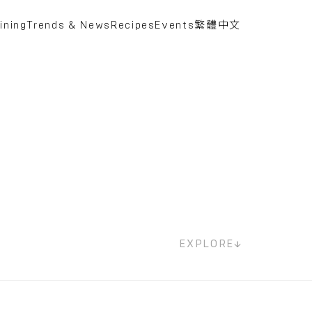
ining
Trends & News
Recipes
Events
繁體中文
EXPLORE