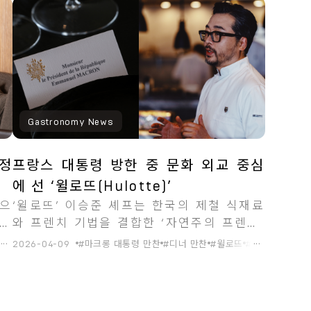
Gastronomy News
정
프랑스 대통령 방한 중 문화 외교 중심
에 선 ‘윌로뜨(Hulotte)’
반으
‘윌로뜨’ 이승준 셰프는 한국의 제철 식재료
 미
와 프렌치 기법을 결합한 ‘자연주의 프렌치’
코스를 통해, 한불 문화 외교의 정수를 디너
...
...
대표
2026-04-09
#카펠라 레지던스
#마크롱 대통령 만찬
#다이닝 바이 윌로뜨
#디너 만찬
#프렌치 레스토랑
#윌로뜨
#이승준 셰프
#자연주의 프렌
#
만찬으로 선보였다.