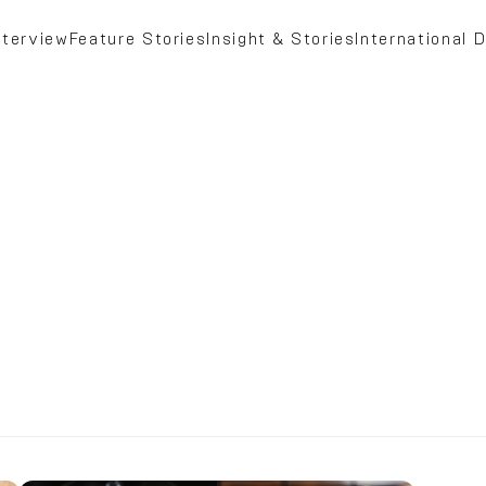
nterview
Feature Stories
Insight & Stories
International D