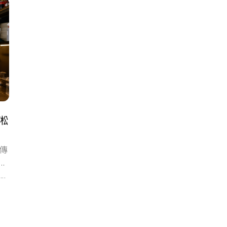
淞
傳
據
化
...
現代韓式餐酒館
#韓國菜
#台北
日