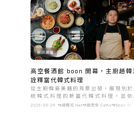
共
1
筆搜尋結果
新訊廣播
高空餐酒館 boon 開幕，主廚趙韓
詮釋當代韓式料理
從主廚韓裔美籍的背景出發，展現別於
統韓式料理的新當代韓式料理，並依
日、夜劃分兩份菜單，體現韓國餐桌文
2025-05-29
#趙韓淞 Han
#施柔安 Cathy
#boon 
的分享概念，以及高空場域才能展現的
夜樂趣。