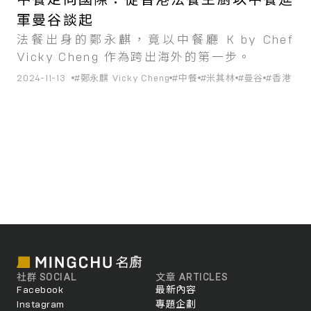
中餐走向國際：從香港法餐主廚以中餐進
軍曼谷談起
法餐出身的鄭永麒，竟以中餐廳 K by Chef
Vicky Cheng 作為跨出海外的第一步。
2024-11-13
#鄭永麒 Vicky Cheng
#中餐
#米其林
#曼谷
#香港
社群 SOCIAL
文章 ARTICLES
Facebook
最新內容
Instagram
專題企劃