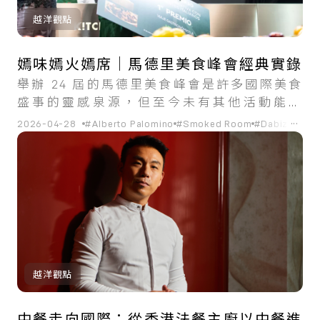
越洋觀點
嫣味嫣火嫣席｜馬德里美食峰會經典實錄
舉辦 24 屆的馬德里美食峰會是許多國際美食
盛事的靈感泉源，但至今未有其他活動能如
Madrid Fusion，做到集合名廚演講、美食論
...
2026-04-28
#Alberto Palomino
#Smoked Room
#Dabiz Muño
壇、烹飪示範、廚藝比賽、美食美酒展覽、旅
遊局商業推廣、食品貿易商談於一身。
越洋觀點