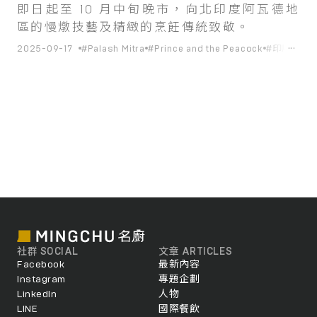
即日起至 10 月中旬晚市，向北印度阿瓦德地
區的慢燉技藝及精緻的烹飪傳統致敬。
...
2025-09-17
#Palash Mitra
#Prince and the Peacock
#印度菜
#
社群 SOCIAL
文章 ARTICLES
Facebook
最新內容
Instagram
專題企劃
LinkedIn
人物
LINE
國際餐飲