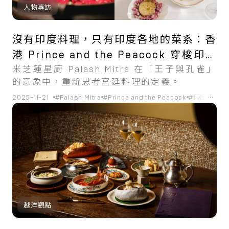
人物專訪
沒有印度料理，只有印度各地的菜系：香
港 Prince and the Peacock 穿梭印度
米芝蓮星廚 Palash Mitra 在「王子與孔雀」
歷史與王朝的味蕾導賞
的意象中，重新思考宮廷料理的定義。
...
2025-11-21
#Palash Mitra
#Prince and the Peacock
#印度菜
#
越洋觀點