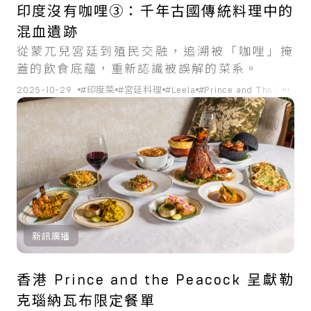
印度沒有咖哩➂：千年古國傳統料理中的
混血遺跡
從蒙兀兒宮廷到殖民交融，追溯被「咖哩」掩
蓋的飲食底蘊，重新認識被誤解的菜系。
...
2025-10-29
#印度菜
#宮廷料理
#Leela
#Prince and The Peacoc
新訊廣播
香港 Prince and the Peacock 呈獻勒
克瑙納瓦布限定餐單