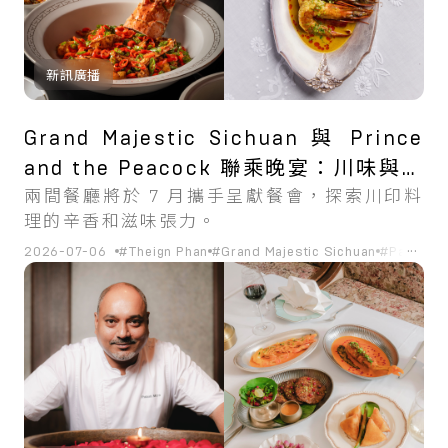
新訊廣播
Grand Majestic Sichuan 與 Prince
and the Peacock 聯乘晚宴：川味與香
兩間餐廳將於 7 月攜手呈獻餐會，探索川印料
料交織的風味火花
理的辛香和滋味張力。
...
2026-07-06
#Theign Phan
#Grand Majestic Sichuan
#Palash M