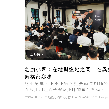
共
2
筆搜尋結果
活動精華
名廚小聚：在地與道地之間，在異
解構家鄉味
道不道地，正不正宗？這是兩位廚師分
在台北和紐約傳遞家鄉味的奮鬥歷程。
2024-11-04
#名廚小聚
#史官 Eric Sze
#886
#Joaqui