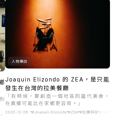
人物專訪
Joaquin Elizondo 的 ZEA，是只能
鄉
發生在台灣的拉美餐廳
「有時候，要創造一個地區的當代美食，
別
在異鄉可能比在家鄉更容易。」
...
2023-12-28
#Joaquin Elizondo
#ZEA
#拉美料理
#米其林
#台北
...
n Elizondo
#ZEA
#米其林