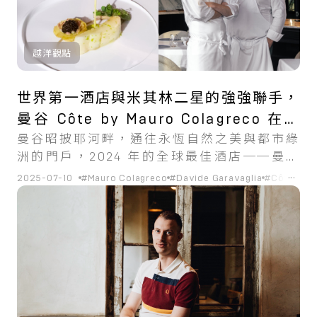
越洋觀點
世界第一酒店與米其林二星的強強聯手，
曼谷 Côte by Mauro Colagreco 在東
曼谷昭披耶河畔，通往永恆自然之美與都市綠
南亞開展地中海風貌
洲的門戶，2024 年的全球最佳酒店──曼谷
嘉佩樂，坐擁壯麗河景。而剛剛晉升米其林二
...
2025-07-10
#Mauro Colagreco
#Davide Garavaglia
#Côte by 
星的 Côte by Mauro Colagreco 亦坐落於
此。