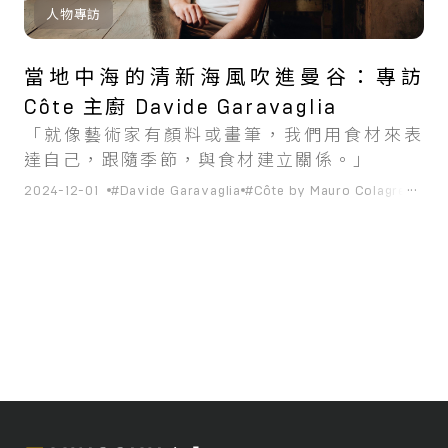
人物專訪
當地中海的清新海風吹進曼谷：專訪
Côte 主廚 Davide Garavaglia
「就像藝術家有顏料或畫筆，我們用食材來表
達自己，跟隨季節，與食材建立關係。」
...
2024-12-01
#Davide Garavaglia
#Côte by Mauro Colagreco
#