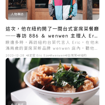
人物專訪
這次，他在紐約開了一間台式宴席菜餐廳
──專訪 886 ＆ wenwen 主理人 Eric
睽違多時，再訪紐約台菜代言人 Eric，在他未
Sze
滿兩歲的宴席菜新品牌 wenwen 店內，聽他說
菜，也說自己。
2023-12-28
#史官 Eric Sze
#wenwen
#台灣菜
#紐約