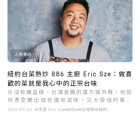
人物專訪
紐約台菜熱炒 886 主廚 Eric Sze：做喜
歡的菜就是我心中的正宗台味
在沒有豬血糕、台灣香腸的遠方城市裡，他如
何憑空變出這些道地滋味，又大受紐約客歡
迎？
2021-07-23
#史官 Eric Sze
#886
#台灣菜
#紐約