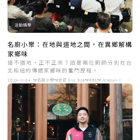
活動精華
名廚小聚：在地與道地之間，在異鄉解構
家鄉味
道不道地，正不正宗？這是兩位廚師分別在台
北和紐約傳遞家鄉味的奮鬥歷程。
...
2024-11-04
#名廚小聚
#史官 Eric Sze
#886
#Joaquin Elizondo