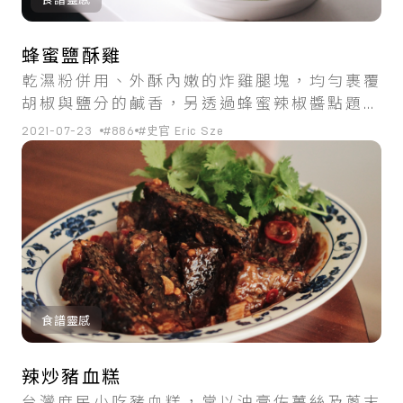
食譜靈感
蜂蜜鹽酥雞
乾濕粉併用、外酥內嫩的炸雞腿塊，均勻裹覆
胡椒與鹽分的鹹香，另透過蜂蜜辣椒醬點題，
創造出鹹甜和諧的風味。
2021-07-23
#886
#史官 Eric Sze
食譜靈感
辣炒豬血糕
台灣庶民小吃豬血糕，常以油膏佐薑絲及蔥末