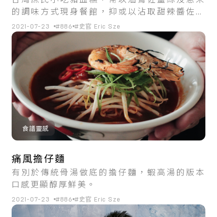
的調味方式現身餐館，抑或以沾取甜辣醬佐花
生粉與香菜的獨到組合風靡街市。這份東南亞
2021-07-23
#886
#史官 Eric Sze
混血的食譜，入口極富蒜香及鮮明辣度，細嚼
後魚露的海味與麻油尾韻並陳，是下酒首選！
食譜靈感
痛風擔仔麵
有別於傳統骨湯做底的擔仔麵，蝦高湯的版本
口感更顯醇厚鮮美。
2021-07-23
#886
#史官 Eric Sze