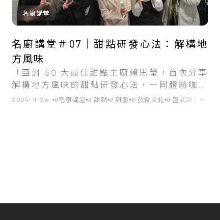
名廚講堂
名廚講堂＃07｜甜點研發心法：解構地
方風味
「亞洲 50 大最佳甜點主廚賴思瑩，首次分享
解構地方風味的甜點研發心法，一同體驗咖啡
與台灣古早味結合的風味碰撞。」
...
2024-11-26
#名廚講堂
# 甜點
# 研發
# 飲食文化
# 盤式甜點
# 餐