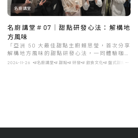
名廚講堂
名廚講堂＃07｜甜點研發心法：解構地
方風味
「亞洲 50 大最佳甜點主廚賴思瑩，首次分享
解構地方風味的甜點研發心法，一同體驗咖啡
與台灣古早味結合的風味碰撞。」
...
2024-11-26
#名廚講堂
# 甜點
# 研發
# 飲食文化
# 盤式甜點
# 餐